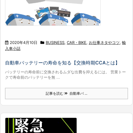
2020年4月10日
BUSINESS
,
CAR・BIKE
,
お仕事ネタやコツ
,
輸
入車小話
自動車バッテリーの寿命を知る【交換時期CCAとは】
バッテリーの寿命前に交換されるムダな出費を抑えるには。 営業トー
クで寿命前のバッテリーを無 ...
記事を読む
自動車バ ...