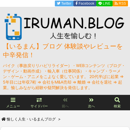
Twitter
Facebook
LINE
RSS
【いるまん】ブログ 体験談やレビューを
中辛発信！
バイク（事故戻りリハビリライダー）・WEBコンテンツ（ブログ・
デザイン・動画作成）・輸入車（仕事関係）・キャンプ・ラーメ
ン・ゲーム・アニメをこよなく愛しています。 20代半ばに起業 ⇒
5年目には年収7桁 ⇒ 会社をM&A売却 ⇒ 離婚 ⇒ 会社を退社 ⇒ 起
業。愉しみながら経験や疑問解決を発信します。
メニュー
サイドバー
前へ
次へ
検索
愉しく人生・いるまんブログ
>