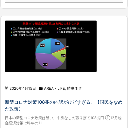
2020年4月15日
AREA・LIFE
,
時事ネタ
新型コロナ対策108兆の内訳がひどすぎる。【国民をなめ
た政策】
日本の新型コロナ政策は酷い。中身なしの張りぼて108兆円 ①12月総
合経済対策は昨年の11 ...