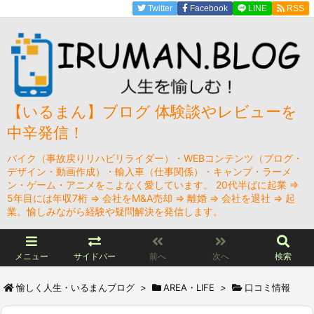
Twitter
Facebook
LINE
RSS
【いるまん】ブログ 体験談やレビューを
中辛発信！
バイク（事故戻りリハビリライダー）・WEBコンテンツ（ブログ・
デザイン・動画作成）・輸入車（仕事関係）・キャンプ・ラーメ
ン・ゲーム・アニメをこよなく愛しています。 20代半ばに起業 ⇒
5年目には年収7桁 ⇒ 会社をM&A売却 ⇒ 離婚 ⇒ 会社を退社 ⇒ 起
業。愉しみながら経験や疑問解決を発信します。
メニュー
サイドバー
前へ
次へ
検索
愉しく人生・いるまんブログ
>
AREA・LIFE
>
口コミ情報