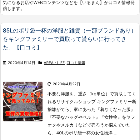
気になるお店やWEBコンテンツなどを【いるまん】が口コミ情報発
信します。
85Lのポリ袋一杯の洋服と雑貨（一部ブランドあり）
をキングファミリーで買取って貰らいに行ってき
た。【口コミ】
2020年4月14日
AREA・LIFE
,
口コミ情報
2020年4月22日
不要な洋服を、重さ（kg単位）で買取してく
れるリサイクルショップ キングファミリー
断
捨離がてら、家にあった『着なくなった服』
『不要なバッグやベルト』『女性物』をヤフ
オクやメルカリなどで売ろうか悩んでいた
ら、40Lのポリ袋一杯の女性物洋 ...