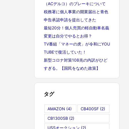
（ACデルコ）のブレーキについて
税務署に個人事業の開業届出と青色
申告承認申請を提出してきた
最短20分！個人売買の軽自動車名義
変更は自分でやるとお得？
TV番組「マネーの虎」が令和にYOU
TUBEで復活していた！
新型コロナ対策108兆の内訳がひど
すぎる。【国民をなめた政策】
タグ
AMAZON
(4)
CB400SF
(2)
CB1300SB
(2)
USSオークション
(2)