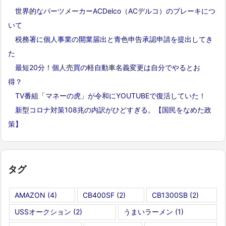
世界的なパーツメーカーACDelco（ACデルコ）のブレーキにつ
いて
税務署に個人事業の開業届出と青色申告承認申請を提出してき
た
最短20分！個人売買の軽自動車名義変更は自分でやるとお
得？
TV番組「マネーの虎」が令和にYOUTUBEで復活していた！
新型コロナ対策108兆の内訳がひどすぎる。【国民をなめた政
策】
タグ
AMAZON
(4)
CB400SF
(2)
CB1300SB
(2)
USSオークション
(2)
うまいラーメン
(1)