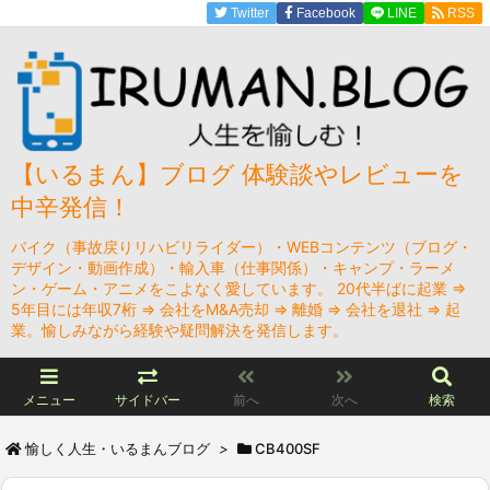
Twitter
Facebook
LINE
RSS
【いるまん】ブログ 体験談やレビューを
中辛発信！
バイク（事故戻りリハビリライダー）・WEBコンテンツ（ブログ・
デザイン・動画作成）・輸入車（仕事関係）・キャンプ・ラーメ
ン・ゲーム・アニメをこよなく愛しています。 20代半ばに起業 ⇒
5年目には年収7桁 ⇒ 会社をM&A売却 ⇒ 離婚 ⇒ 会社を退社 ⇒ 起
業。愉しみながら経験や疑問解決を発信します。
メニュー
サイドバー
前へ
次へ
検索
愉しく人生・いるまんブログ
>
CB400SF