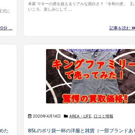
本家 マネーの虎を超えるリアルな面白さ？「令和の虎」 【
いころ、楽しみにして ...
正式に
分 ...
記事を読む
2020年4月14日
AREA・LIFE
,
口コミ情報
めた
85Lのポリ袋一杯の洋服と雑貨（一部ブランドあ