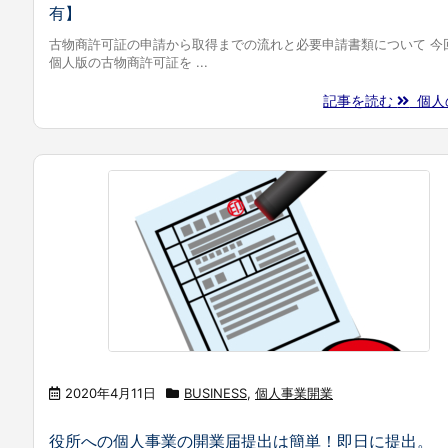
有】
古物商許可証の申請から取得までの流れと必要申請書類について 今
個人版の古物商許可証を ...
記事を読む
個人の
2020年4月11日
BUSINESS
,
個人事業開業
役所への個人事業の開業届提出は簡単！即日に提出。