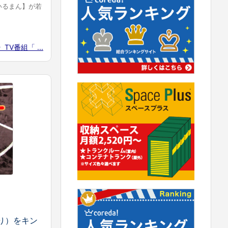
いるまん】が若
TV番組「 ...
り）をキン