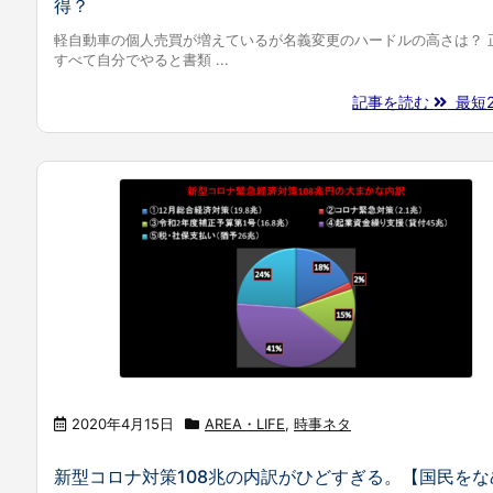
得？
軽自動車の個人売買が増えているが名義変更のハードルの高さは？ 
すべて自分でやると書類 ...
記事を読む
最短20
2020年4月15日
AREA・LIFE
,
時事ネタ
新型コロナ対策108兆の内訳がひどすぎる。【国民をな