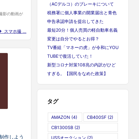
（ACデルコ）のブレーキについて
税務署に個人事業の開業届出と青色
撮影の動画が
申告承認申請を提出してきた
最短20分！個人売買の軽自動車名義
スマホ撮 ...
変更は自分でやるとお得？
TV番組「マネーの虎」が令和にYOU
TUBEで復活していた！
新型コロナ対策108兆の内訳がひど
すぎる。【国民をなめた政策】
タグ
AMAZON
(4)
CB400SF
(2)
CB1300SB
(2)
制作しよう
USSオークション
(2)