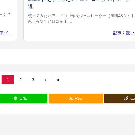
選
ークで
使ってみたいアニメロゴ作成ジェネレーター（無料45タイト
親しみやすいロゴを作 ...
バ ...
記事を読
1
2
3
›
»
LINE
RSS
Co