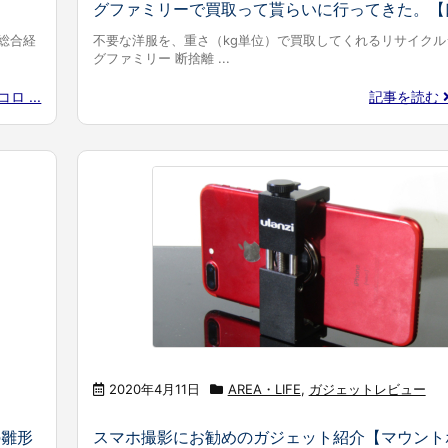
グファミリーで買取って貰らいに行ってきた。【
総合経
不要な洋服を、重さ（kg単位）で買取してくれるリサイクル
グファミリー 断捨離 ...
ロ ...
記事を読む
2020年4月11日
AREA・LIFE
,
ガジェットレビュー
の雛形
スマホ撮影にお勧めのガジェット紹介【マウント