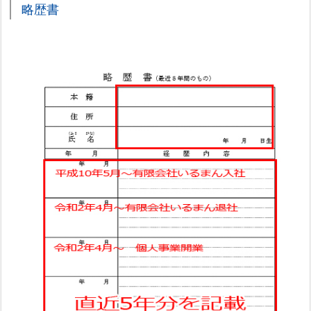
略歴書
期
間
7.
ま
と
め