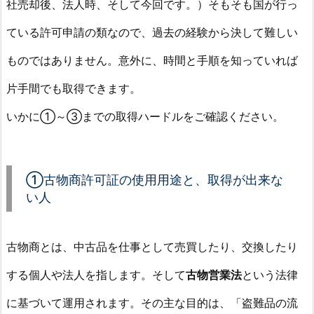
社売却後、法人時、そして今回です。）そもそも国が行っ
の？
申
ている許可申請の類なので、過去の経験から決して難しい
請
ものではありません。意外に、時間と手順を知っていれば
は
難
片手間でも取得できます。
し
い？
いかに①～③までの取得ハードルをご確認ください。
取
得
の
①古物商許可証の使用用途と、取得が出来な
条
い人
件
は？
費
古物商とは、中古品を仕事として売買したり、交換したり
用
する個人や法人を指します。そして
古物営業法
という法律
は？
に基づいて運用されます。その主な目的は、「盗難品の流
1.