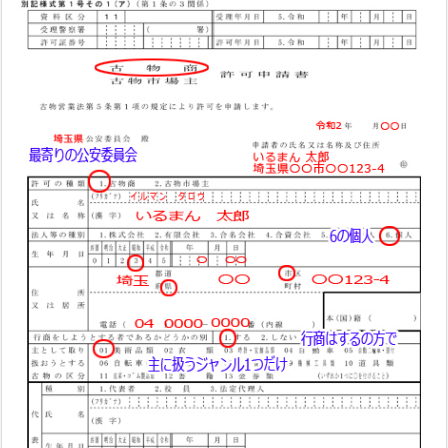
証
の
使
用
用
途
と、
取
得
が
出
来
な
い
人
3.