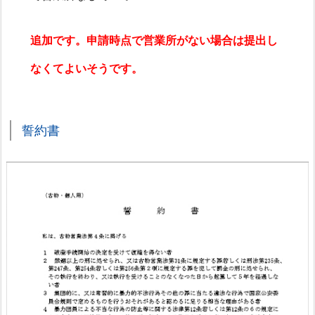
【自
前
追加です。申請時点で営業所がない場合は提出し
と
なくてよいそうです。
行
政
書
士
誓約書
依
頼
の
費
用
比
較】
6.
古