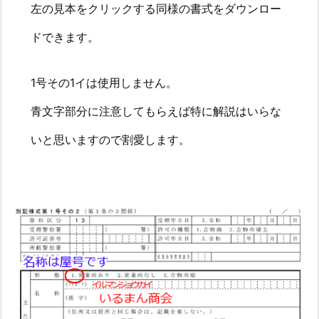
左の見本をクリックする同様の書式をダウンロー
る
【必
ドできます。
要
書
1号その1イは使用しません。
類
一
青文字部分に注意してもらえば特に解説はいらな
覧】
いと思いますので割愛します。
3.
1.
古
物
商
許
可
申
請
書