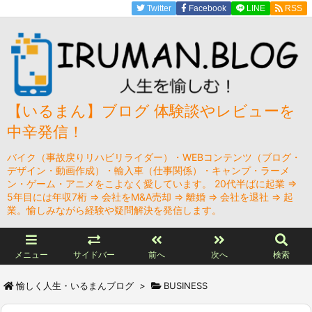
Twitter
Facebook
LINE
RSS
【いるまん】ブログ 体験談やレビューを
中辛発信！
バイク（事故戻りリハビリライダー）・WEBコンテンツ（ブログ・
デザイン・動画作成）・輸入車（仕事関係）・キャンプ・ラーメ
ン・ゲーム・アニメをこよなく愛しています。 20代半ばに起業 ⇒
5年目には年収7桁 ⇒ 会社をM&A売却 ⇒ 離婚 ⇒ 会社を退社 ⇒ 起
業。愉しみながら経験や疑問解決を発信します。
メニュー
サイドバー
前へ
次へ
検索
愉しく人生・いるまんブログ
>
BUSINESS