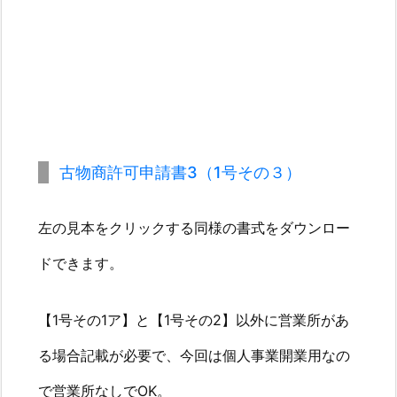
5.
③
古
物
商
許
可
古物商許可申請書3（1号その３）
証
の
左の見本をクリックする同様の書式をダウンロー
取
得
ドできます。
に
掛
【1号その1ア】と【1号その2】以外に営業所があ
か
る
る場合記載が必要で、今回は個人事業開業用なの
費
で営業所なしでOK。
用