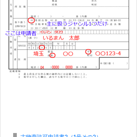
一
式
3.
2.
誓
約
書
3.
3.
略
歴
書
3.
4.
手
古物商許可申請書2（1号その2）
数