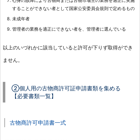
心身の故障により古物商または古物市場主の業務を適正に実施
3
することができない者として国家公安委員会規則で定めるもの
つ
の
未成年者
簡
管理者の業務を適正にできない者を、管理者に選んでいる
単
な
以上のいづれかに該当していると許可が下りず取得ができ
ハ
ー
ません。
ド
ル
②個人用の古物商許可証申請書類を集める
2.
【必要書類一覧】
①
古
物
古物商許可申請書一式
商
許
可