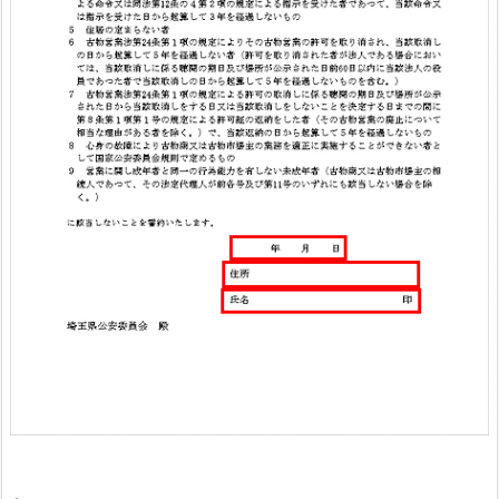
物
商
許
可
証
の
申
請
か
ら
取
得
ま
で
の
流
れ
と