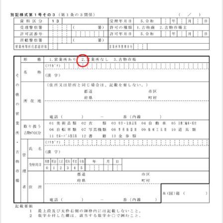
明
書
4.
3.
場
合
に
よ
っ
て
必
要
に
な
る
書
類