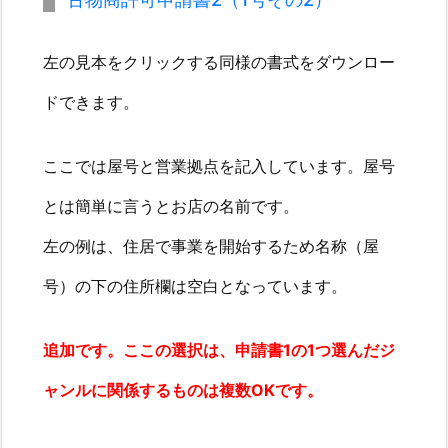
料
納
左の見本をクリックする同様の書式をダウンロー
付
ドできます。
書
4.
ここでは屋号と営業拠点を記入しています。屋号
4.
とは簡単に言うとお店の名前です。
1.
住
左の例は、住居で事業を開始するため名称（屋
民
号）の下の住所欄は空白となっています。
票
4.
追加です。ここの選択は、申請書1の1つ選んだジ
2.
身
ャンルに関係するものは複数OKです。
分
証