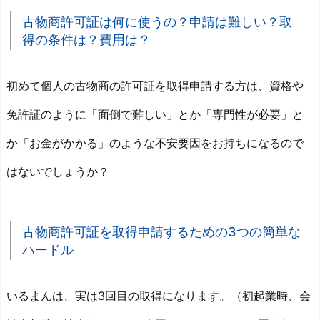
に
古物商許可証は何に使うの？申請は難しい？取
つ
得の条件は？費用は？
い
て
1.
初めて個人の古物商の許可証を取得申請する方は、資格や
1.
免許証のように「面倒で難しい」とか「専門性が必要」と
古
物
か「お金がかかる」のような不安要因をお持ちになるので
商
はないでしょうか？
許
可
証
古物商許可証を取得申請するための3つの簡単な
は
ハードル
何
に
使
いるまんは、実は3回目の取得になります。（初起業時、会
う