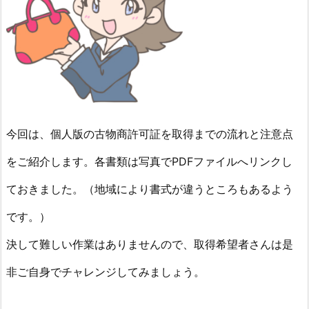
請
か
ら
取
得
ま
で
今回は、個人版の古物商許可証を取得までの流れと注意点
の
流
をご紹介します。各書類は写真でPDFファイルへリンクし
れ
と
ておきました。（地域により書式が違うところもあるよう
必
です。）
要
申
決して難しい作業はありませんので、取得希望者さんは是
請
非ご自身でチャレンジしてみましょう。
書
類