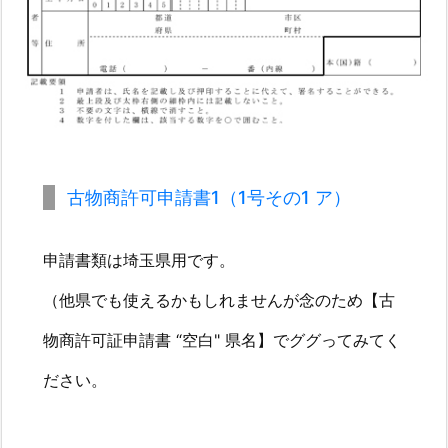
②
個
人
用
の
古
物
商
古物商許可申請書1（1号その1 ア）
許
可
申請書類は埼玉県用です。
証
申
（他県でも使えるかもしれませんが念のため【古
請
物商許可証申請書 “空白" 県名】でググってみてく
書
類
ださい。
を
集
め