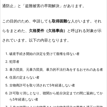
2.
通防止」と「盗難被害の早期解決」があります。
古
物
この目的のため、申請しても
取得困難
な人がいます。それ
商
許
らをまとめた、
欠格要件（欠格事由）
と呼ばれる対象が示
可
されています。以下の内容となります。
証
を
取
破産手続き開始の決定を受けて復権を得ない者
得
犯罪者
申
暴力団員、元暴力団員、暴力的不法行為をするおそれのある者
請
住居の定まらない者
す
る
古物商許可を取り消されて5年経過しない者
た
許可取り消しとなり、聴聞から処分決定までの間に返納してか
め
ら5年経過しない者
の